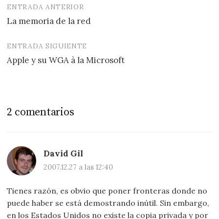
ENTRADA ANTERIOR
Navegación
La memoria de la red
de
entradas
ENTRADA SIGUIENTE
Apple y su WGA à la Microsoft
2 comentarios
David Gil
2007.12.27 a las 12:40
Tienes razón, es obvio que poner fronteras donde no
puede haber se está demostrando inútil. Sin embargo,
en los Estados Unidos no existe la copia privada y por