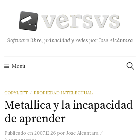
Saltar
al
contenido
Software libre, privacidad y redes por Jose Alcántara
Buscar
Menú
COPYLEFT
PROPIEDAD INTELECTUAL
/
Metallica y la incapacidad
de aprender
/
Publicado
en
2007.12.26
por
Jose Alcántara