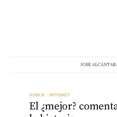
Saltar
al
contenido
JOSE ALCÁNTAR
HUMOR
INTERNET
/
El ¿mejor? coment