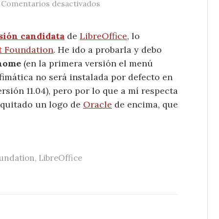
/
en LibreOffice 3.3 RC1
Comentarios desactivados
sión candidata
de
LibreOffice
, lo
t Foundation
. He ido a probarla y debo
Gnome
(en la primera versión el menú
ofimática no será instalada por defecto en
rsión 11.04), pero por lo que a mí respecta
e quitado un logo de
Oracle
de encima, que
undation
,
LibreOffice