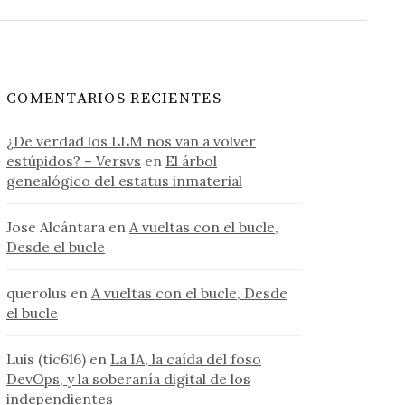
COMENTARIOS RECIENTES
¿De verdad los LLM nos van a volver
estúpidos? – Versvs
en
El árbol
genealógico del estatus inmaterial
Jose Alcántara
en
A vueltas con el bucle,
Desde el bucle
querolus
en
A vueltas con el bucle, Desde
el bucle
Luis (tic616)
en
La IA, la caída del foso
DevOps, y la soberanía digital de los
independientes