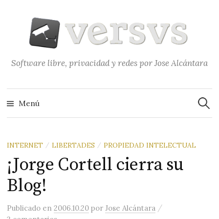
Saltar
al
contenido
Software libre, privacidad y redes por Jose Alcántara
Buscar
Menú
INTERNET
LIBERTADES
PROPIEDAD INTELECTUAL
/
/
¡Jorge Cortell cierra su
Blog!
/
Publicado
en
2006.10.20
por
Jose Alcántara