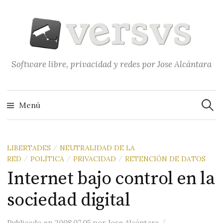
Saltar
al
contenido
Software libre, privacidad y redes por Jose Alcántara
Buscar
Menú
LIBERTADES
NEUTRALIDAD DE LA
/
RED
POLÍTICA
PRIVACIDAD
RETENCIÓN DE DATOS
/
/
/
Internet bajo control en la
sociedad digital
/
Publicado
en
2008.07.05
por
Jose Alcántara