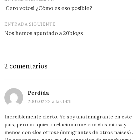
Navegación
¡Cero votos! ¿Cómo es eso posible?
de
entradas
ENTRADA SIGUIENTE
Nos hemos apuntado a 20blogs
2 comentarios
Perdida
2007.02.23 a las 19:11
Increiblemente cierto. Yo soy una inmigrante en este
pais, pero no quiero relacionarme con «los mios» y
menos con «los otros» (inmigrantes de otros paises) .
No soy racista, pero me da sensacion de mancharme