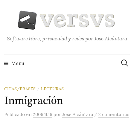
Saltar
al
contenido
Software libre, privacidad y redes por Jose Alcántara
Buscar
Menú
CITAS/FRASES
LECTURAS
/
Inmigración
/
Publicado
en
2006.11.16
por
Jose Alcántara
2 comentarios