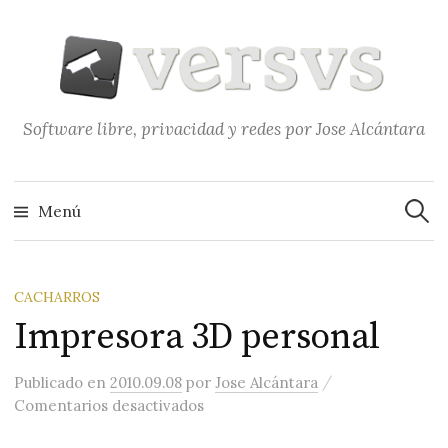
Saltar
al
contenido
Software libre, privacidad y redes por Jose Alcántara
Buscar
Menú
CACHARROS
Impresora 3D personal
/
Publicado
en
2010.09.08
por
Jose Alcántara
en Impresora 3D personal
Comentarios desactivados