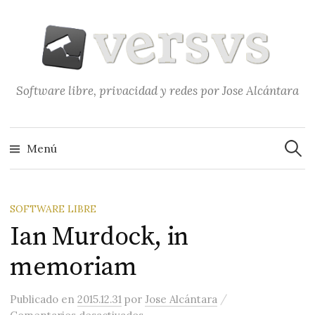
Saltar
al
contenido
Software libre, privacidad y redes por Jose Alcántara
Buscar
Menú
SOFTWARE LIBRE
Ian Murdock, in
memoriam
/
Publicado
en
2015.12.31
por
Jose Alcántara
en Ian Murdock, in memoriam