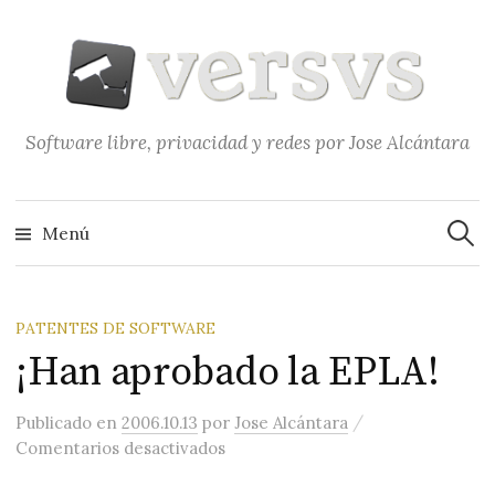
Saltar
al
contenido
Software libre, privacidad y redes por Jose Alcántara
Buscar
Menú
PATENTES DE SOFTWARE
¡Han aprobado la EPLA!
/
Publicado
en
2006.10.13
por
Jose Alcántara
en ¡Han aprobado la EPLA!
Comentarios desactivados