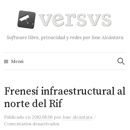
Saltar
al
contenido
Software libre, privacidad y redes por Jose Alcántara
Buscar
Menú
Frenesí infraestructural al
norte del Rif
/
Publicado
en
2010.08.06
por
Jose Alcántara
en Frenesí infraestructural al nort
Comentarios desactivados