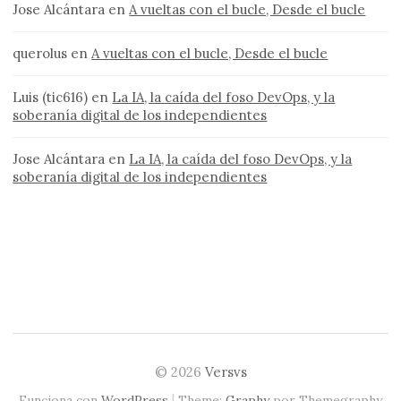
Jose Alcántara
en
A vueltas con el bucle, Desde el bucle
querolus
en
A vueltas con el bucle, Desde el bucle
Luis (tic616)
en
La IA, la caída del foso DevOps, y la
soberanía digital de los independientes
Jose Alcántara
en
La IA, la caída del foso DevOps, y la
soberanía digital de los independientes
© 2026
Versvs
|
Funciona con
WordPress
Theme:
Graphy
por Themegraphy