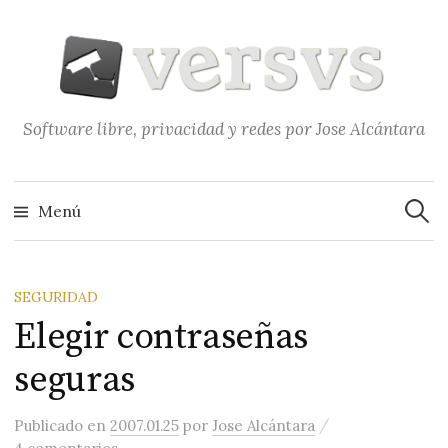
Saltar
al
contenido
Software libre, privacidad y redes por Jose Alcántara
Buscar
Menú
SEGURIDAD
Elegir contraseñas
seguras
/
Publicado
en
2007.01.25
por
Jose Alcántara