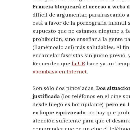
Francia bloqueará el acceso a webs 
difícil de argumentar, parafraseando 
está a favor de la pornografía infantil
supuesto que no estamos ninguno a fav
prohibición, sino enseñar a la gente p
(llamémoslo así) más saludables. Al fi
encarcelar fascistas sin juicio previo, 
Recuerden que
la UE
hace ya un tiem
«bombas» en Internet
.
Son sólo dos pinceladas.
Dos situacio
justificada
(los teléfonos en el cine so
desde luego es horripilante),
pero en 
enfoque equivocado
: no hay que proh
atención suficiente para que el desarr
comprender que en un cine el teléfono