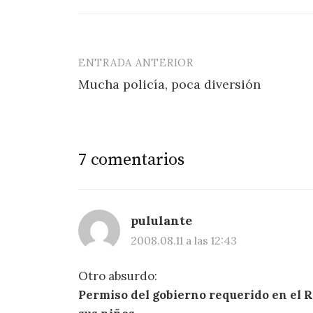
ENTRADA ANTERIOR
Navegación
Mucha policía, poca diversión
de
entradas
7 comentarios
pululante
2008.08.11 a las 12:43
Otro absurdo:
Permiso del gobierno requerido en el R