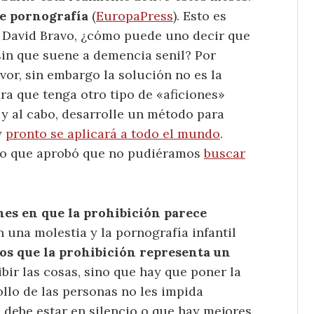
de pornografía
(
EuropaPress
). Esto es
a David Bravo, ¿cómo puede uno decir que
 sin que suene a demencia senil? Por
or, sin embargo la solución no es la
ara que tenga otro tipo de «aficiones»
n y al cabo, desarrolle un método para
y
pronto se aplicará a todo el mundo
.
po que aprobó que no pudiéramos
buscar
nes en que la prohibición parece
n una molestia y la pornografía infantil
los que la prohibición representa un
ibir las cosas, sino que hay que poner la
ollo de las personas no les impida
 debe estar en silencio o que hay mejores