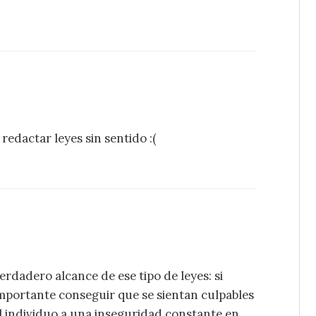
edactar leyes sin sentido :(
dadero alcance de ese tipo de leyes: si
importante conseguir que se sientan culpables
al individuo a una inseguridad constante en