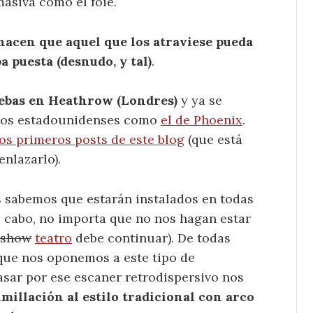
asiva como el foie.
hacen que aquel que los atraviese pueda
 puesta (desnudo, y tal)
.
uebas en Heathrow (Londres)
y ya se
tos estadounidenses como
el de Phoenix
.
os primeros posts de este blog
(que está
enlazarlo).
s sabemos que estarán instalados en todas
al cabo, no importa que no nos hagan estar
show
teatro
debe continuar). De todas
 que nos oponemos a este tipo de
asar por ese escaner retrodispersivo nos
millación al estilo tradicional con arco