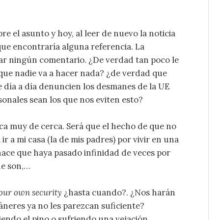
e el asunto y hoy, al leer de nuevo la noticia
que encontraría alguna referencia. La
ar ningún comentario. ¿De verdad tan poco le
 que nadie va a hacer nada? ¿de verdad que
e día a día denuncien los desmanes de la UE
sonales sean los que nos eviten esto?
ca muy de cerca. Será que el hecho de que no
r a mi casa (la de mis padres) por vivir en una
 hace que haya pasado infinidad de veces por
ue son,…
our own security
¿hasta cuando?. ¿Nos harán
eres ya no les parezcan suficiente?
endo el pino o sufriendo una vejación