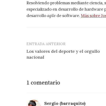
Resolviendo problemas mediante ciencia, 
especializado en desarrollo de hardware pa
desarrollo
agile
de software.
Más sobre Jo
ENTRADA ANTERIOR
Navegación
Los valores del deporte y el orgullo
de
nacional
entradas
1 comentario
Sergio (barraquito)