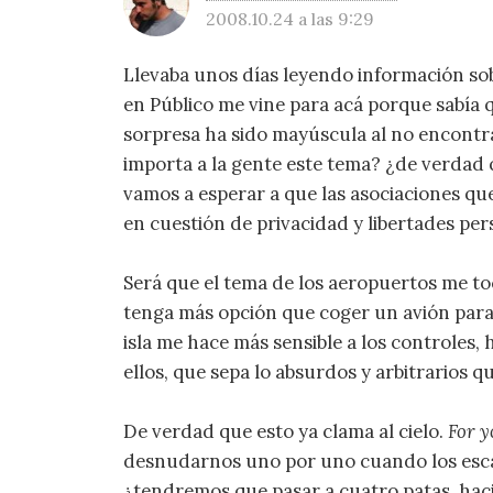
2008.10.24 a las 9:29
Llevaba unos días leyendo información sobr
en Público me vine para acá porque sabía 
sorpresa ha sido mayúscula al no encontr
importa a la gente este tema? ¿de verdad
vamos a esperar a que las asociaciones qu
en cuestión de privacidad y libertades per
Será que el tema de los aeropuertos me to
tenga más opción que coger un avión para i
isla me hace más sensible a los controles,
ellos, que sepa lo absurdos y arbitrarios q
De verdad que esto ya clama al cielo.
For y
desnudarnos uno por uno cuando los escán
¿tendremos que pasar a cuatro patas, haci