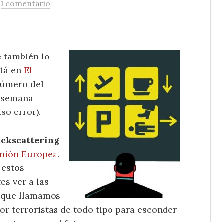
/
1 comentario
e también lo
stá en
El
número del
 semana
so error).
ackscattering
Unión Europea
.
 estos
es ver a las
s que llamamos
por terroristas de todo tipo para esconder