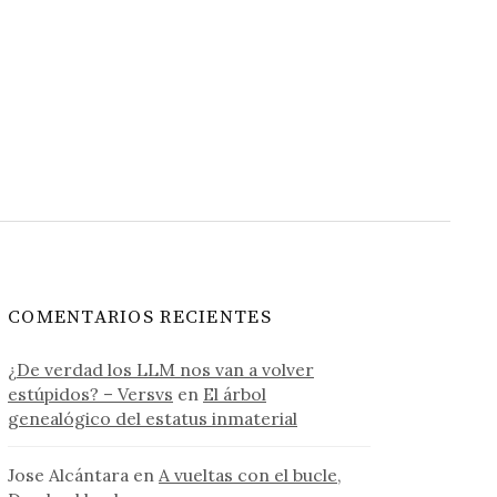
COMENTARIOS RECIENTES
¿De verdad los LLM nos van a volver
estúpidos? – Versvs
en
El árbol
genealógico del estatus inmaterial
Jose Alcántara
en
A vueltas con el bucle,