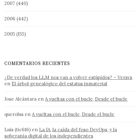
2007
(440)
2006
(442)
2005
(155)
COMENTARIOS RECIENTES
¿De verdad los LLM nos van a volver estúpidos? – Versvs
en
El árbol genealógico del estatus inmaterial
Jose Alcántara
en
A vueltas con el bucle, Desde el bucle
querolus
en
A vueltas con el bucle, Desde el bucle
Luis (tic616)
en
La IA, la caída del foso DevOps, y la
soberanía digital de los independientes