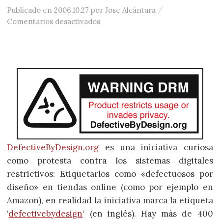
/
Publicado
en
2006.10.27
por
Jose Alcántara
en DefectiveByDesign, una campañ
Comentarios desactivados
DefectiveByDesign.org
es una iniciativa curiosa
como protesta contra los sistemas digitales
restrictivos: Etiquetarlos como «defectuosos por
diseño» en tiendas online (como por ejemplo en
Amazon), en realidad la iniciativa marca la etiqueta
‘
defectivebydesign
‘ (en inglés). Hay más de 400