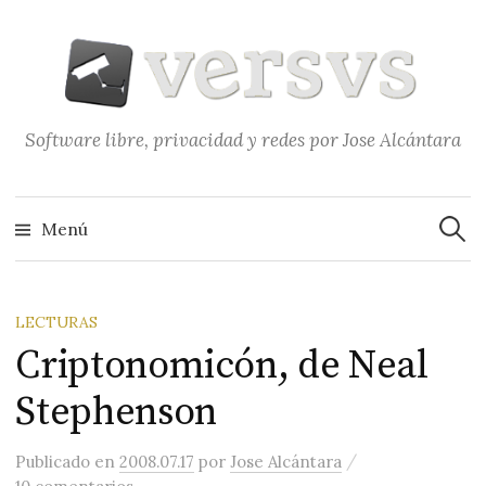
Saltar
al
contenido
Software libre, privacidad y redes por Jose Alcántara
Buscar
Menú
LECTURAS
Criptonomicón, de Neal
Stephenson
/
Publicado
en
2008.07.17
por
Jose Alcántara