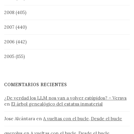
2008
(405)
2007
(440)
2006
(442)
2005
(155)
COMENTARIOS RECIENTES
¿De verdad los LLM nos van a volver estúpidos? – Versvs
en
El árbol genealógico del estatus inmaterial
Jose Alcántara
en
A vueltas con el bucle, Desde el bucle
querolus
en
A vueltas con el bucle, Desde el bucle