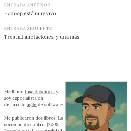
ENTRADA ANTERIOR
Navegación
Hadoop está muy vivo
de
entradas
ENTRADA SIGUIENTE
Tres mil anotaciones, y una más
Me llamo
Jose Alcántara
y
soy especialista en
desarrollo
agile
de software.
Me publicaron
dos libros
: La
sociedad de control (2008,
Barcelona) y La neutralidad