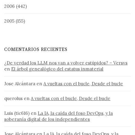
2006
(442)
2005
(155)
COMENTARIOS RECIENTES
¿De verdad los LLM nos van a volver estúpidos? – Versvs
en
El árbol genealógico del estatus inmaterial
Jose Alcántara
en
A vueltas con el bucle, Desde el bucle
querolus
en
A vueltas con el bucle, Desde el bucle
Luis (tic616)
en
La IA, la caída del foso DevOps, y la
soberanía digital de los independientes
Jose Alcántara
en
La IA, la caída del foso DevOps, y la