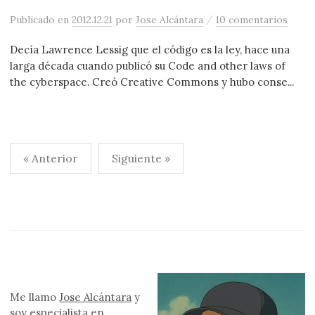
/
Publicado
en
2012.12.21
por
Jose Alcántara
10 comentarios
Decía Lawrence Lessig que el código es la ley, hace una
larga década cuando publicó su Code and other laws of
the cyberspace. Creó Creative Commons y hubo conse...
Paginación
« Anterior
Siguiente »
de
entradas
Me llamo
Jose Alcántara
y
soy especialista en