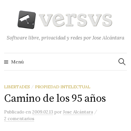
Saltar
al
contenido
Software libre, privacidad y redes por Jose Alcántara
Buscar
Menú
LIBERTADES
PROPIEDAD INTELECTUAL
/
Camino de los 95 años
/
Publicado
en
2009.02.13
por
Jose Alcántara
2 comentarios