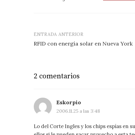
ENTRADA ANTERIOR
Navegación
RFID con energía solar en Nueva York
de
entradas
2 comentarios
Eskorpio
2006.11.25 a las 3:48
Lo del Corte Ingles y los chips espías en s
ellos si le pueden sacar provecho a esta te