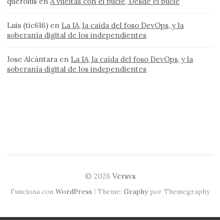
querolus
en
A vueltas con el bucle, Desde el bucle
Luis (tic616)
en
La IA, la caída del foso DevOps, y la
soberanía digital de los independientes
Jose Alcántara
en
La IA, la caída del foso DevOps, y la
soberanía digital de los independientes
© 2026
Versvs
|
Funciona con
WordPress
Theme:
Graphy
por Themegraphy