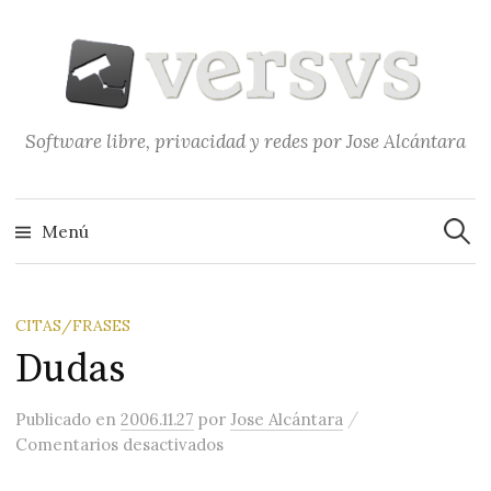
Saltar
al
contenido
Software libre, privacidad y redes por Jose Alcántara
Buscar
Menú
CITAS/FRASES
Dudas
/
Publicado
en
2006.11.27
por
Jose Alcántara
en Dudas
Comentarios desactivados