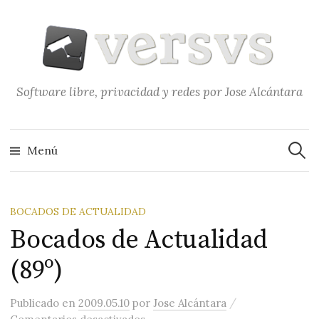
Saltar
al
contenido
Software libre, privacidad y redes por Jose Alcántara
Buscar
Menú
BOCADOS DE ACTUALIDAD
Bocados de Actualidad
(89º)
/
Publicado
en
2009.05.10
por
Jose Alcántara
en Bocados de Actualidad (89º)