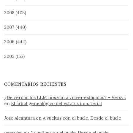
2008
(405)
2007
(440)
2006
(442)
2005
(155)
COMENTARIOS RECIENTES
¿De verdad los LLM nos van a volver estúpidos? – Versvs
en
El árbol genealógico del estatus inmaterial
Jose Alcántara
en
A vueltas con el bucle, Desde el bucle
querolus
en
A vueltas con el bucle, Desde el bucle