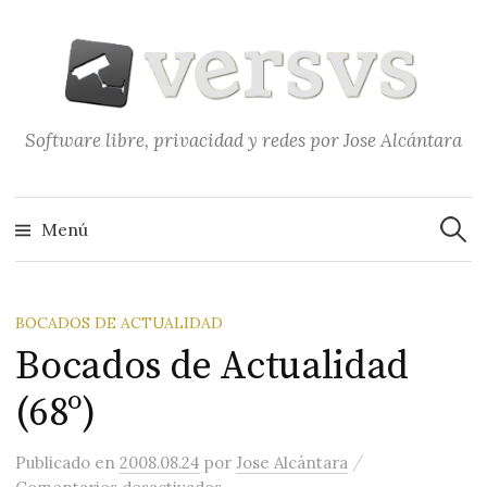
Saltar
al
contenido
Software libre, privacidad y redes por Jose Alcántara
Buscar
Menú
BOCADOS DE ACTUALIDAD
Bocados de Actualidad
(68º)
/
Publicado
en
2008.08.24
por
Jose Alcántara
en Bocados de Actualidad (68º)