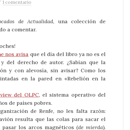
/
1 comentario
ocados de Actualidad
, una colección de
ado a comentar.
coches!
ne nos avisa
que el día del libro ya no es el
ro y del derecho de autor. ¿Sabían que la
n y con alevosía, sin avisar? Como los
intadas en la pared en «Rebelión en la
eview del OLPC
, el sistema operativo del
ños de países pobres.
anización de Renfe, no les falta razón:
vión resulta que las colas para sacar el
a pasar los arcos magnéticos (
de mierda
).