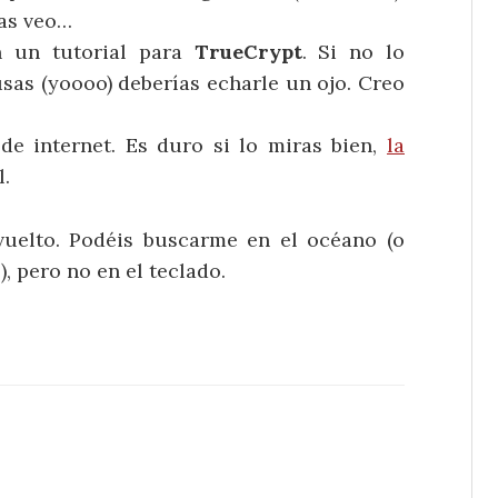
las veo…
 un tutorial para
TrueCrypt
. Si no lo
sas (yoooo) deberías echarle un ojo. Creo
e internet. Es duro si lo miras bien,
la
l.
uelto. Podéis buscarme en el océano (o
, pero no en el teclado.