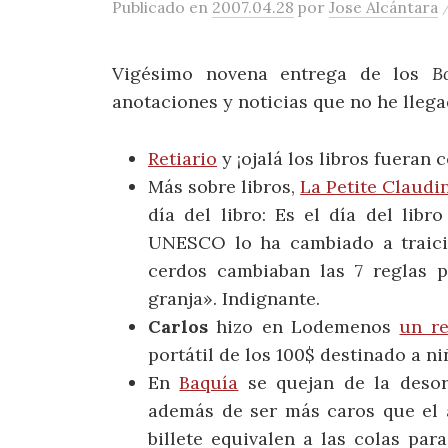
Publicado
en
2007.04.28
por
Jose Alcántara
Vigésimo novena entrega de los
B
anotaciones y noticias que no he lleg
Retiario
y ¡ojalá los libros fueran 
Más sobre libros,
La Petite Claudi
día del libro: Es el día del lib
UNESCO lo ha cambiado a traició
cerdos cambiaban las 7 reglas p
granja». Indignante.
Carlos
hizo en Lodemenos
un r
portátil de los 100$ destinado a ni
En
Baquía
se quejan de la desorg
además de ser más caros que el a
billete equivalen a las colas par