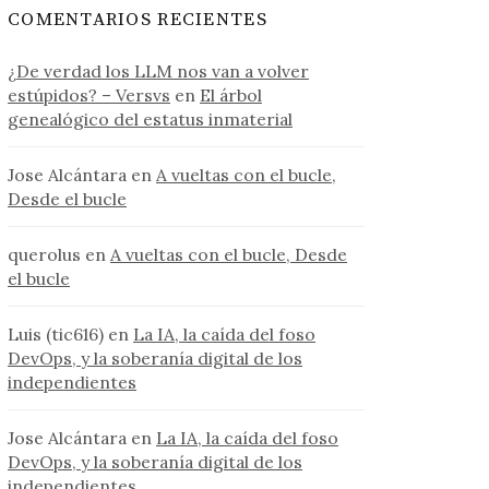
COMENTARIOS RECIENTES
¿De verdad los LLM nos van a volver
estúpidos? – Versvs
en
El árbol
genealógico del estatus inmaterial
Jose Alcántara
en
A vueltas con el bucle,
Desde el bucle
querolus
en
A vueltas con el bucle, Desde
el bucle
Luis (tic616)
en
La IA, la caída del foso
DevOps, y la soberanía digital de los
independientes
Jose Alcántara
en
La IA, la caída del foso
DevOps, y la soberanía digital de los
independientes