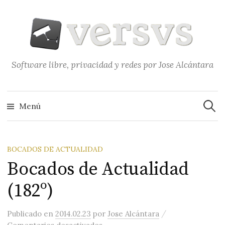
Saltar
al
contenido
Software libre, privacidad y redes por Jose Alcántara
Buscar
Menú
BOCADOS DE ACTUALIDAD
Bocados de Actualidad
(182º)
/
Publicado
en
2014.02.23
por
Jose Alcántara
en Bocados de Actualidad (182º)