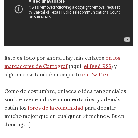
Esto es todo por ahora. Hay más enlaces
en los
marcadores de Cartograf
(aquí,
el feed RSS
) y
alguna cosa también comparto
en Twitter
.
Como de costumbre, enlaces o idea tangenciales
son bienvenenidos en
comentarios
, y además
están los
foros de la comunidad
para debatir
mucho mejor que en cualquier «timeline». Buen
domingo :)