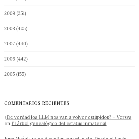
2009
(251)
2008
(405)
2007
(440)
2006
(442)
2005
(155)
COMENTARIOS RECIENTES
¿De verdad los LLM nos van a volver estúpidos? – Versvs
en
El árbol genealógico del estatus inmaterial
Jose Alcántara
en
A vueltas con el bucle, Desde el bucle