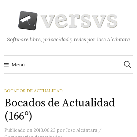
Saltar
al
contenido
Software libre, privacidad y redes por Jose Alcántara
Buscar
Menú
BOCADOS DE ACTUALIDAD
Bocados de Actualidad
(166º)
/
Publicado
en
2013.06.23
por
Jose Alcántara
en Bocados de Actualidad (166º)