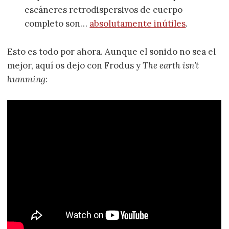
escáneres retrodispersivos de cuerpo
completo son…
absolutamente inútiles
.
Esto es todo por ahora. Aunque el sonido no sea el
mejor, aquí os dejo con Frodus y
The earth isn’t
humming
: