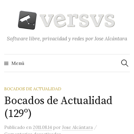
Saltar
al
contenido
Software libre, privacidad y redes por Jose Alcántara
Buscar
Menú
BOCADOS DE ACTUALIDAD
Bocados de Actualidad
(129º)
/
Publicado
en
2011.08.14
por
Jose Alcántara
en Bocados de Actualidad (129º)