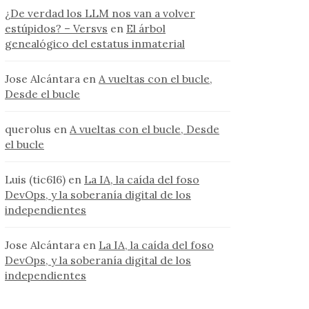
¿De verdad los LLM nos van a volver
estúpidos? – Versvs
en
El árbol
genealógico del estatus inmaterial
Jose Alcántara
en
A vueltas con el bucle,
Desde el bucle
querolus
en
A vueltas con el bucle, Desde
el bucle
Luis (tic616)
en
La IA, la caída del foso
DevOps, y la soberanía digital de los
independientes
Jose Alcántara
en
La IA, la caída del foso
DevOps, y la soberanía digital de los
independientes