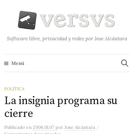
Saltar
al
contenido
Software libre, privacidad y redes por Jose Alcántara
Buscar
Menú
POLÍTICA
La insignia programa su
cierre
/
Publicado
en
2006.01.07
por
Jose Alcántara
en La insignia programa su cierre