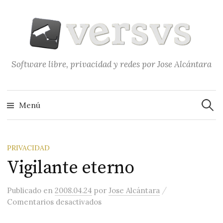
Saltar
al
contenido
Software libre, privacidad y redes por Jose Alcántara
Buscar
Menú
PRIVACIDAD
Vigilante eterno
/
Publicado
en
2008.04.24
por
Jose Alcántara
en Vigilante eterno
Comentarios desactivados