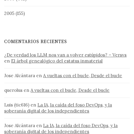
2005
(155)
COMENTARIOS RECIENTES
¿De verdad los LLM nos van a volver estúpidos? – Versvs
en
El árbol genealógico del estatus inmaterial
Jose Alcántara
en
A vueltas con el bucle, Desde el bucle
querolus
en
A vueltas con el bucle, Desde el bucle
Luis (tic616)
en
La IA, la caída del foso DevOps, y la
soberanía digital de los independientes
Jose Alcántara
en
La IA, la caída del foso DevOps, y la
soberanía digital de los independientes