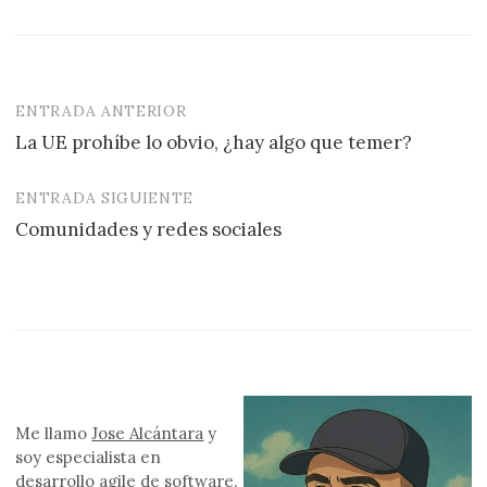
ENTRADA ANTERIOR
Navegación
La UE prohíbe lo obvio, ¿hay algo que temer?
de
entradas
ENTRADA SIGUIENTE
Comunidades y redes sociales
Me llamo
Jose Alcántara
y
soy especialista en
desarrollo
agile
de software.