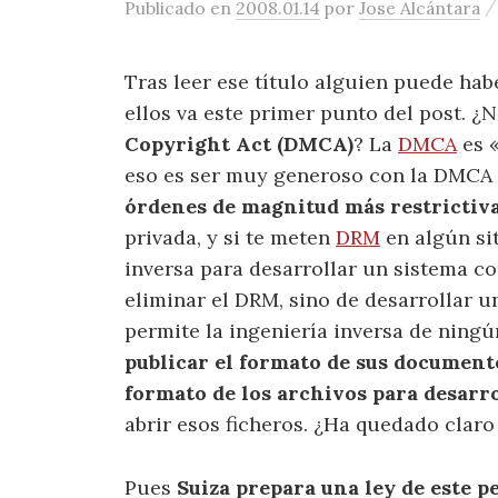
Publicado
en
2008.01.14
por
Jose Alcántara
Tras leer ese título alguien puede hab
ellos va este primer punto del post. ¿
Copyright Act (DMCA)
? La
DMCA
es «
eso es ser muy generoso con la DMCA 
órdenes de magnitud más restrictiva
privada, y si te meten
DRM
en algún sit
inversa para desarrollar un sistema co
eliminar el DRM, sino de desarrollar u
permite la ingeniería inversa de ningú
publicar el formato de sus documento
formato de los archivos para desarr
abrir esos ficheros. ¿Ha quedado clar
Pues
Suiza prepara una ley de este p