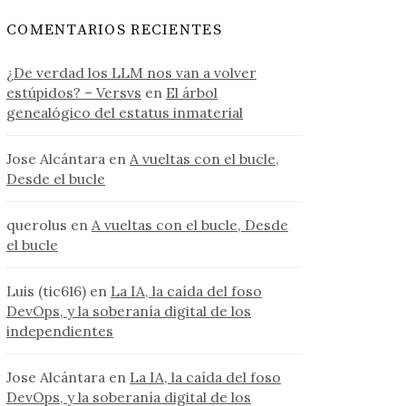
COMENTARIOS RECIENTES
¿De verdad los LLM nos van a volver
estúpidos? – Versvs
en
El árbol
genealógico del estatus inmaterial
Jose Alcántara
en
A vueltas con el bucle,
Desde el bucle
querolus
en
A vueltas con el bucle, Desde
el bucle
Luis (tic616)
en
La IA, la caída del foso
DevOps, y la soberanía digital de los
independientes
Jose Alcántara
en
La IA, la caída del foso
DevOps, y la soberanía digital de los