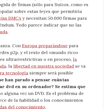
gida de firmas (sólo para Suizos, como es
opular sobre estas leyes que permitiría
wiss DMCA
y necesitan 50.000 firmas para
eréndum. Todo parece indicar que no las
ruda
.
vanza. Con
Europa preparándose
para
redes p2p, y el resto del «mundo rico»
es ultrarrestrictivas o en proceso,
la
ada
, la
libertad en nuestra sociedad
se va
ra tecnología
siempre será posible
se han parado a pensar cuántas
ar dvd en su ordenador? Se estima que
do alguna vez un DVD. Es el problema de
ece de la habilidad o los conocimientos
das del conocimiento
.