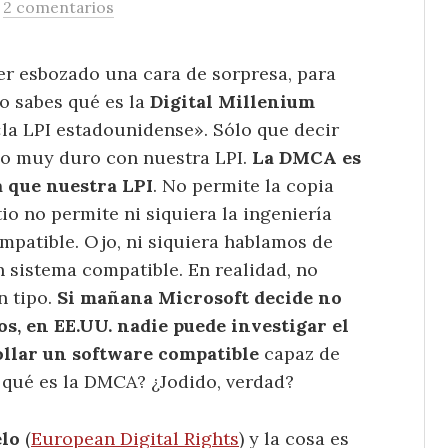
/
2 comentarios
er esbozado una cara de sorpresa, para
No sabes qué es la
Digital Millenium
la LPI estadounidense». Sólo que decir
o muy duro con nuestra LPI.
La DMCA es
 que nuestra LPI
. No permite la copia
io no permite ni siquiera la ingeniería
mpatible. Ojo, ni siquiera hablamos de
n sistema compatible. En realidad, no
n tipo.
Si mañana Microsoft decide no
s, en EE.UU. nadie puede investigar el
ollar un software compatible
capaz de
o qué es la DMCA? ¿Jodido, verdad?
elo
(
European Digital Rights
) y la cosa es