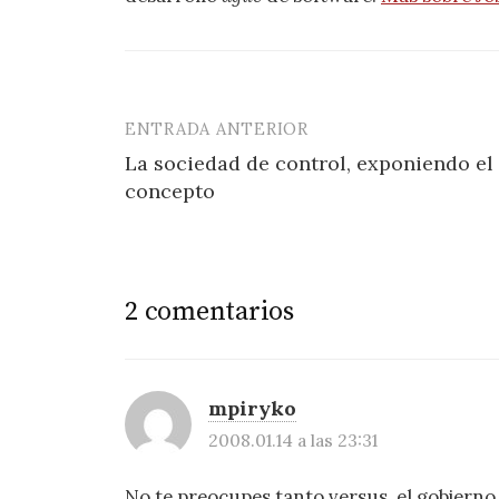
ENTRADA ANTERIOR
Navegación
La sociedad de control, exponiendo el
de
concepto
entradas
2 comentarios
mpiryko
2008.01.14 a las 23:31
No te preocupes tanto versus, el gobierno