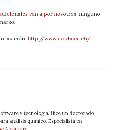
adicionales van a por nosotros
, ninguno
marzo.
nformación:
http://www.no-dmca.ch/
software y tecnología. Hice un doctorado
ra análisis químico. Especialista en
se Alcántara
.