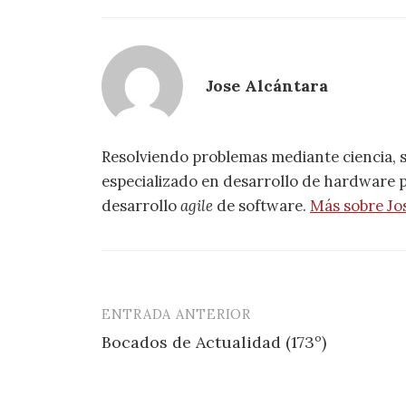
Jose Alcántara
Resolviendo problemas mediante ciencia, 
especializado en desarrollo de hardware pa
desarrollo
agile
de software.
Más sobre Jo
ENTRADA ANTERIOR
Navegación
Bocados de Actualidad (173º)
de
entradas