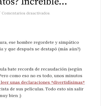
atos? Increíble…
/
en Santiago Segura contra los c
Comentarios desactivados
gura, ese hombre regordete y simpático
ia
y que después se destapó (más aún?)
ícula bate records de recaudación (según
 Pero como eso no es todo, unos minutos
leer unas declaraciones *divertidísimas*
ista de sus películas. Todo esto sin salir
muy bien ;)