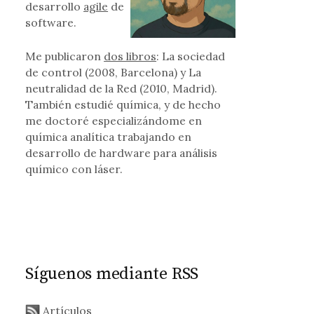
desarrollo
agile
de
software.
ríticos y ¿la venta de DVDs baratos? Increíble…
Me publicaron
dos libros
: La sociedad
de control (2008, Barcelona) y La
neutralidad de la Red (2010, Madrid).
También estudié química, y de hecho
me doctoré especializándome en
química analítica trabajando en
desarrollo de hardware para análisis
químico con láser.
Síguenos mediante RSS
Artículos