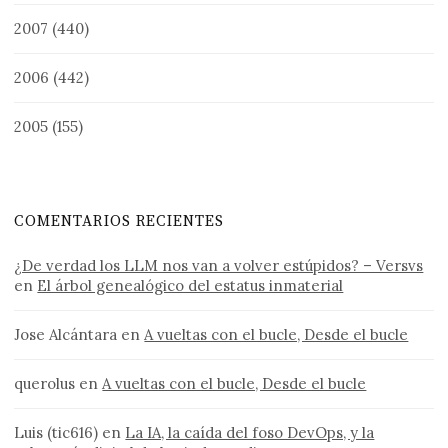
2007
(440)
2006
(442)
2005
(155)
COMENTARIOS RECIENTES
¿De verdad los LLM nos van a volver estúpidos? – Versvs
en
El árbol genealógico del estatus inmaterial
Jose Alcántara
en
A vueltas con el bucle, Desde el bucle
querolus
en
A vueltas con el bucle, Desde el bucle
Luis (tic616)
en
La IA, la caída del foso DevOps, y la