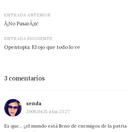
ENTRADA ANTERIOR
Navegación
Â¡No PasarÃ¡n!
de
entradas
ENTRADA SIGUIENTE
Opentopia: El ojo que todo lo ve
3 comentarios
senda
2006.04.15 a las 23:27
Es que… ¡¡el mundo está lleno de enemigos de la patria