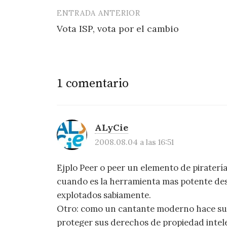
ENTRADA ANTERIOR
Navegación
Vota ISP, vota por el cambio
de
entradas
1 comentario
ALyCie
2008.08.04 a las 16:51
Ejplo Peer o peer un elemento de piraterí
cuando es la herramienta mas potente des
explotados sabiamente.
Otro: como un cantante moderno hace sus 
proteger sus derechos de propiedad intelec