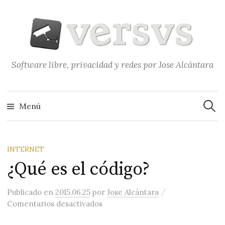
Saltar
al
contenido
Software libre, privacidad y redes por Jose Alcántara
Buscar
Menú
INTERNET
¿Qué es el código?
/
Publicado
en
2015.06.25
por
Jose Alcántara
en ¿Qué es el código?
Comentarios desactivados