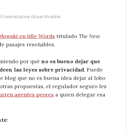
/
en Privacidad, tecnología, y el 
Comentarios desactivados
głowski en Idle Words
titulado
The New
e pasajes reseñables.
umiendo por qué
no es bueno dejar que
een las leyes sobre privacidad
. Puede
te blog que no es buena idea dejar al lobo
e otras propuestas, el regulador seguro les
urren agentes peores
a quien delegar esa
nte
: