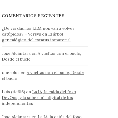
COMENTARIOS RECIENTES
¿De verdad los LLM nos van a volver
estúpidos? – Versvs
en
El árbol
genealógico del estatus inmaterial
Jose Alcántara
en
A vueltas con el bucle,
Desde el bucle
querolus
en
A vueltas con el bucle, Desde
el bucle
Luis (tic616)
en
La IA, la caída del foso
DevOps, y la soberanía digital de los
independientes
Jose Alcántara
en
La IA, la caída del foso