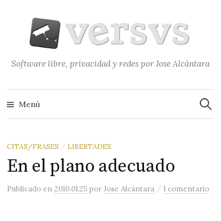
Saltar
al
contenido
Software libre, privacidad y redes por Jose Alcántara
Buscar
Menú
CITAS/FRASES
LIBERTADES
/
En el plano adecuado
/
Publicado
en
2010.01.25
por
Jose Alcántara
1 comentario