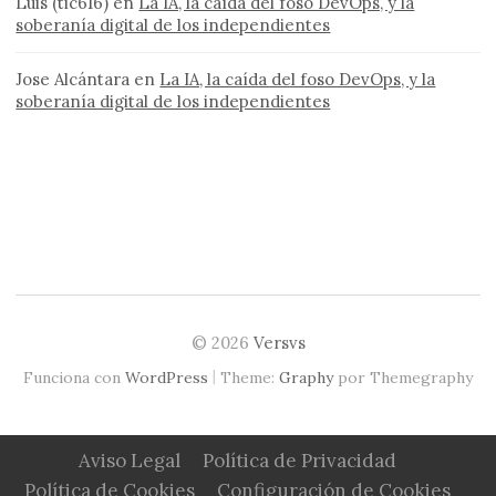
Luis (tic616)
en
La IA, la caída del foso DevOps, y la
soberanía digital de los independientes
Jose Alcántara
en
La IA, la caída del foso DevOps, y la
soberanía digital de los independientes
© 2026
Versvs
|
Funciona con
WordPress
Theme:
Graphy
por Themegraphy
Aviso Legal
Política de Privacidad
Política de Cookies
Configuración de Cookies