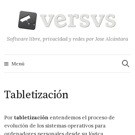
Saltar
al
contenido
Software libre, privacidad y redes por Jose Alcántara
Buscar
Menú
Tabletización
Por
tabletización
entendemos el proceso de
evolución de los sistemas operativos para
ordenadores personales desde su lógica