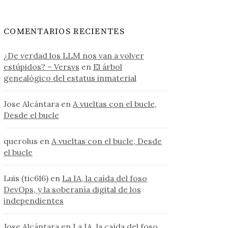
COMENTARIOS RECIENTES
¿De verdad los LLM nos van a volver
estúpidos? – Versvs
en
El árbol
genealógico del estatus inmaterial
Jose Alcántara
en
A vueltas con el bucle,
Desde el bucle
querolus
en
A vueltas con el bucle, Desde
el bucle
Luis (tic616)
en
La IA, la caída del foso
DevOps, y la soberanía digital de los
independientes
Jose Alcántara
en
La IA, la caída del foso