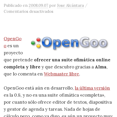
/
Publicado
en
2008.09.07
por
Jose Alcántara
en OpenGoo, ofimática online y li
Comentarios desactivados
OpenGo
o
es un
proyecto
que pretende
ofrecer una suite ofimática online
completa y libre
y que descubro gracias a
Alma
,
que lo comenta en
Webmaster libre
.
OpenGoo está aún en desarrollo,
la última versión
es la 0.8, y no es una suite ofimática «completa»,
por cuanto sólo ofrece editor de textos, diapositiva
y gestor de agenda y tareas. Nada de hojas de
cálculo pero, como ya digo, es aún un proyecto muy