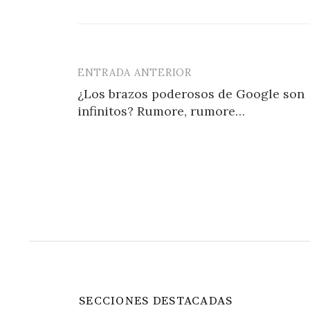
ENTRADA ANTERIOR
Navegación
¿Los brazos poderosos de Google son
de
infinitos? Rumore, rumore…
entradas
SECCIONES DESTACADAS