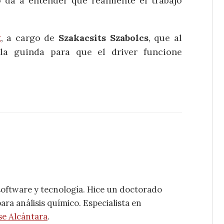
 da a entender que realmente el trabajo
t
, a cargo de
Szakacsits Szabolcs
, que al
la guinda para que el driver funcione
software y tecnología. Hice un doctorado
ra análisis químico. Especialista en
se Alcántara
.