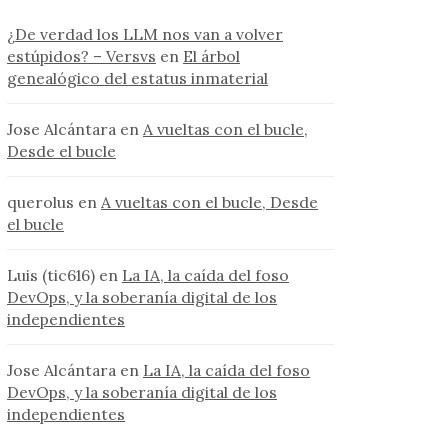
¿De verdad los LLM nos van a volver
estúpidos? – Versvs
en
El árbol
genealógico del estatus inmaterial
Jose Alcántara
en
A vueltas con el bucle,
Desde el bucle
querolus
en
A vueltas con el bucle, Desde
el bucle
Luis (tic616)
en
La IA, la caída del foso
DevOps, y la soberanía digital de los
independientes
Jose Alcántara
en
La IA, la caída del foso
DevOps, y la soberanía digital de los
independientes