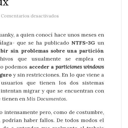
ux
/
en NTFS-3G, escribiendo en par
Comentarios desactivados
Juanky, a quien conocí hace unos meses en
álaga- que se ha publicado
NTFS-3G
un
ibir sin problemas sobre una partición
chivos que usualmente se emplea en
sto podemos
acceder a
particiones windows
eguro
y sin restricciones. En lo que viene a
usuarios que tienen los dos sistemas
intentan migrar y que se encuentran con
e tienen en
Mis Documentos
.
ado intensamente pero, como de costumbre,
podrían haber fallos. De todos modos el