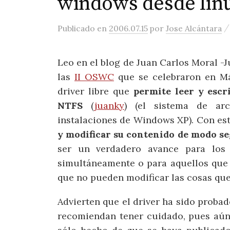
windows desde lin
Publicado
en
2006.07.15
por
Jose Alcántara
Leo en el blog de Juan Carlos Moral -
las
II OSWC
que se celebraron en M
driver libre que
permite leer y escr
NTFS
(
juanky
) (el sistema de ar
instalaciones de Windows XP). Con e
y modificar su contenido de modo s
ser un verdadero avance para los 
simultáneamente o para aquellos que 
que no pueden modificar las cosas qu
Advierten que el driver ha sido prob
recomiendan tener cuidado, pues aún 