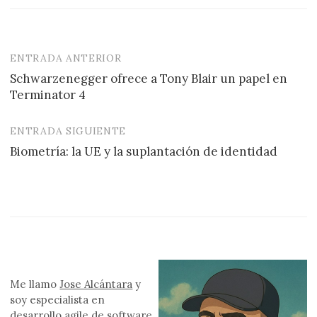
ENTRADA ANTERIOR
Navegación
Schwarzenegger ofrece a Tony Blair un papel en
de
Terminator 4
entradas
ENTRADA SIGUIENTE
Biometría: la UE y la suplantación de identidad
Me llamo
Jose Alcántara
y
soy especialista en
desarrollo
agile
de software.