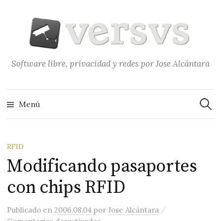
Saltar
al
contenido
Software libre, privacidad y redes por Jose Alcántara
Buscar
Menú
RFID
Modificando pasaportes
con chips RFID
/
Publicado
en
2006.08.04
por
Jose Alcántara
en Modificando pasaportes con c