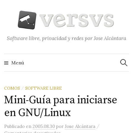
Saltar
al
contenido
Software libre, privacidad y redes por Jose Alcántara
Buscar
Menú
COMOS
SOFTWARE LIBRE
/
Mini-Guía para iniciarse
en GNU/Linux
/
Publicado
en
2005.08.30
por
Jose Alcántara
en Mini-Guía para iniciarse en 