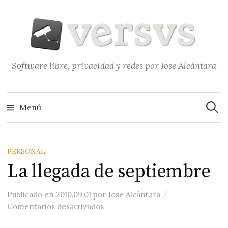
Saltar
al
contenido
Software libre, privacidad y redes por Jose Alcántara
Buscar
Menú
PERSONAL
La llegada de septiembre
/
Publicado
en
2010.09.01
por
Jose Alcántara
en La llegada de septiembre
Comentarios desactivados