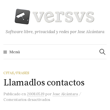
Saltar
al
contenido
Software libre, privacidad y redes por Jose Alcántara
Buscar
Menú
CITAS/FRASES
Llamadlos contactos
/
Publicado
en
2008.05.19
por
Jose Alcántara
en Llamadlos contactos
Comentarios desactivados