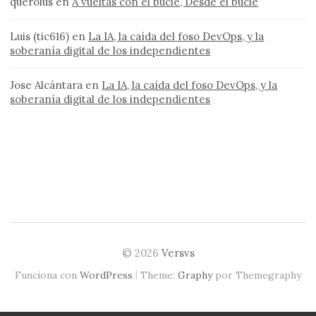
querolus
en
A vueltas con el bucle, Desde el bucle
Luis (tic616)
en
La IA, la caída del foso DevOps, y la
soberanía digital de los independientes
Jose Alcántara
en
La IA, la caída del foso DevOps, y la
soberanía digital de los independientes
© 2026
Versvs
|
Funciona con
WordPress
Theme:
Graphy
por Themegraphy